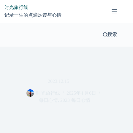
跳
时光旅行线
过
记录一生的点滴足迹与心情
内
容
搜索
2023.12.15
时光旅行线
2025年4 月6日
每日心情
,
2023-每日心情