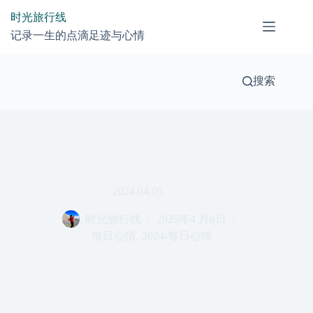
跳
时光旅行线
过
记录一生的点滴足迹与心情
内
容
搜索
2024.04.05
时光旅行线
2025年4 月6日
每日心情
,
2024-每日心情