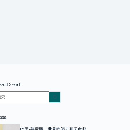
esult Search
无
结
果
osts
德国·慕尼黑，世界啤酒节那天的畅