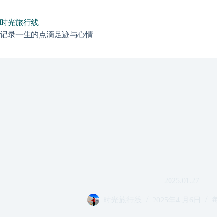
跳
过
时光旅行线
内
容
记录一生的点滴足迹与心情
2025.01.27
时光旅行线
2025年4 月6日