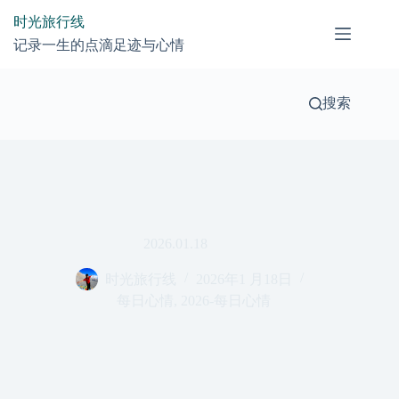
跳
时光旅行线
过
记录一生的点滴足迹与心情
内
容
搜索
2026.01.18
时光旅行线
2026年1 月18日
每日心情
,
2026-每日心情