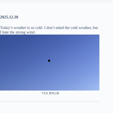
2025.12.30
Today’s weather is so cold. I don’t mind the cold weather, but
I hate the strong wind.
📍
北京·霍营公园