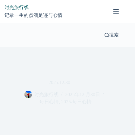
跳
时光旅行线
过
记录一生的点滴足迹与心情
内
容
搜索
2025.12.30
时光旅行线
2025年12 月30日
每日心情
,
2025-每日心情