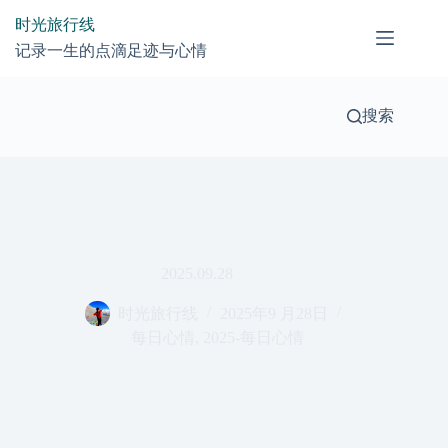
跳
时光旅行线
过
记录一生的点滴足迹与心情
内
容
搜索
2025.09.28
时光旅行线
2025年9 月28日
每日心情
,
2025-每日心情