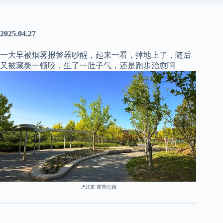
2025.04.27
一大早被烟雾报警器吵醒，起来一看，掉地上了，随后
又被藏獒一顿咬，生了一肚子气，还是跑步治愈啊
📍
北京·霍营公园