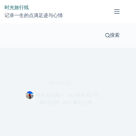
跳
时光旅行线
过
记录一生的点滴足迹与心情
内
容
搜索
2025.04.27
时光旅行线
2025年4 月27日
每日心情
,
2025-每日心情