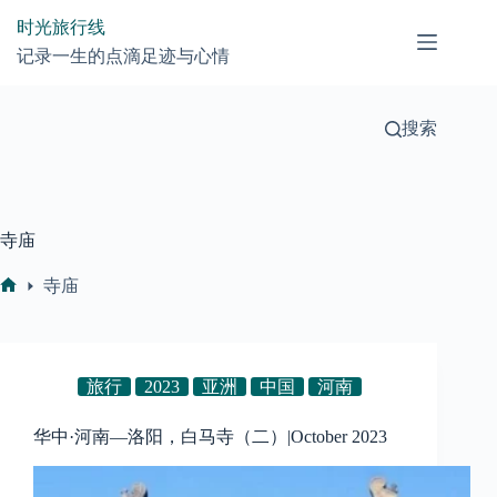
跳
时光旅行线
过
记录一生的点滴足迹与心情
内
容
搜索
寺庙
寺庙
首
页
旅行
2023
亚洲
中国
河南
华中·河南—洛阳，白马寺（二）|October 2023