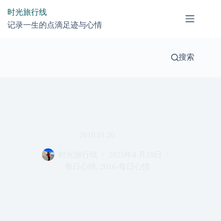
跳
时光旅行线
过
记录一生的点滴足迹与心情
内
容
搜索
2016.01.20
时光旅行线
2025年4 月19日
每日心情
,
2016-每日心情