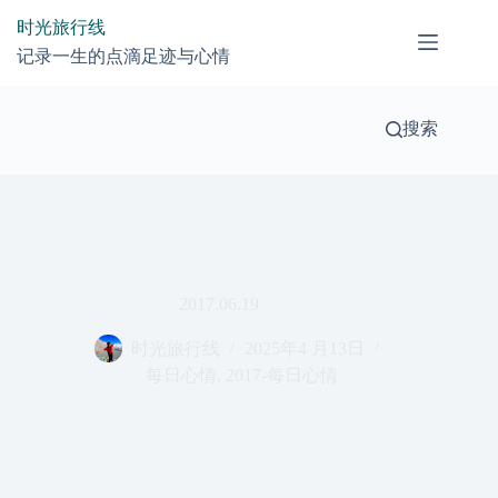
跳
时光旅行线
过
记录一生的点滴足迹与心情
内
容
搜索
2017.06.19
时光旅行线
2025年4 月13日
每日心情
,
2017-每日心情