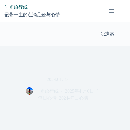
跳
时光旅行线
过
记录一生的点滴足迹与心情
内
容
搜索
2024.01.19
时光旅行线
2025年4 月6日
每日心情
,
2024-每日心情