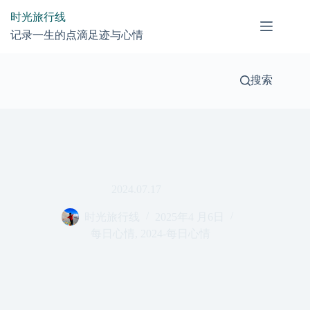
跳
时光旅行线
过
记录一生的点滴足迹与心情
内
容
搜索
2024.07.17
时光旅行线
2025年4 月6日
每日心情
,
2024-每日心情