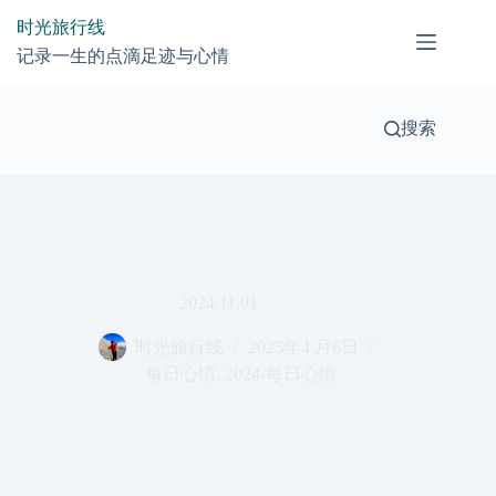
跳
时光旅行线
过
记录一生的点滴足迹与心情
内
容
搜索
2024.11.01
时光旅行线
2025年4 月6日
每日心情
,
2024-每日心情