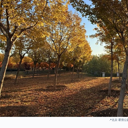
📍
北京·霍营公