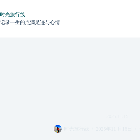
跳
过
时光旅行线
内
容
记录一生的点滴足迹与心情
2025.11.15
时光旅行线
2025年11 月16日