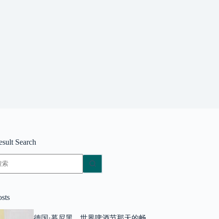
esult Search
无
结
果
osts
德国·慕尼黑，世界啤酒节那天的畅